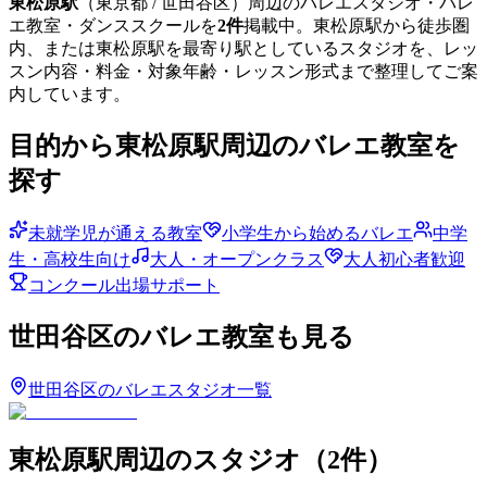
東松原
駅
（
東京都
/ 世田谷区
）周辺のバレエスタジオ・バレ
エ教室・ダンススクールを
2
件
掲載中。
東松原
駅から徒歩圏
内、または
東松原
駅を最寄り駅としているスタジオを、レッ
スン内容・料金・対象年齢・レッスン形式まで整理してご案
内しています。
目的から
東松原
駅周辺のバレエ教室を
探す
未就学児が通える教室
小学生から始めるバレエ
中学
生・高校生向け
大人・オープンクラス
大人初心者歓迎
コンクール出場サポート
世田谷区
のバレエ教室も見る
世田谷区
のバレエスタジオ一覧
東松原
駅周辺のスタジオ
（
2
件）