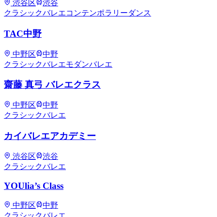
渋谷区
渋谷
クラシックバレエ
コンテンポラリーダンス
TAC中野
中野区
中野
クラシックバレエ
モダンバレエ
齋藤 真弓 バレエクラス
中野区
中野
クラシックバレエ
カイバレエアカデミー
渋谷区
渋谷
クラシックバレエ
YOUlia’s Class
中野区
中野
クラシックバレエ