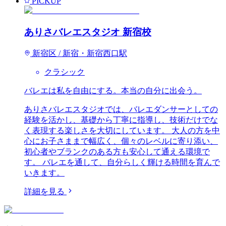
PICKUP
ありさバレエスタジオ 新宿校
新宿区
/ 新宿・新宿西口駅
クラシック
バレエは私を自由にする。本当の自分に出会う。
ありさバレエスタジオでは、バレエダンサーとしての
経験を活かし、基礎から丁寧に指導し、技術だけでな
く表現する楽しさを大切にしています。 大人の方を中
心にお子さままで幅広く、個々のレベルに寄り添い、
初心者やブランクのある方も安心して通える環境で
す。 バレエを通して、自分らしく輝ける時間を育んで
いきます。
詳細を見る