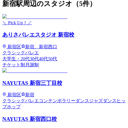
新宿
駅周辺のスタジオ
（
5
件）
＼ Pick Up！／
ありさバレエスタジオ 新宿校
新宿区
新宿、新宿西口
クラシックバレエ
大学生・20代
30代
40代
50代
チケット制
月謝制
NAYUTAS 新宿三丁目校
新宿区
新宿
クラシックバレエ
コンテンポラリーダンス
ジャズダンス
ヒッ
プホップ
NAYUTAS 新宿西口校