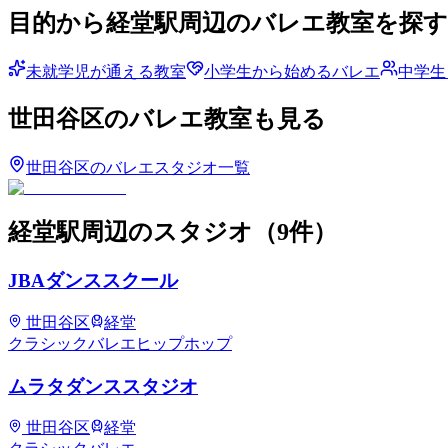
目的から
経堂
駅周辺のバレエ教室を探す
未就学児が通える教室
小学生から始めるバレエ
中学生
世田谷区
のバレエ教室も見る
世田谷区
のバレエスタジオ一覧
経堂
駅周辺のスタジオ
（
9
件）
JBAダンススクール
世田谷区
経堂
クラシックバレエ
ヒップホップ
ムラタダンススタジオ
世田谷区
経堂