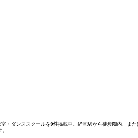
教室・ダンススクールを
9
件
掲載中。
経堂
駅から徒歩圏内、また
す。