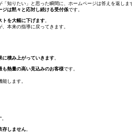
が「知りたい」と思った瞬間に、ホームページは答えを返しま
ージは黙々と応対し続ける受付係
です。
ストを大幅に下げます
。
が、本来の指導に戻ってきます。
果に積み上がっていきます
。
最も熱量の高い見込みのお客様
です。
機能します。
す
。
依存しません
。