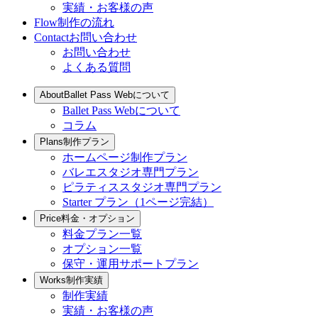
実績・お客様の声
Flow
制作の流れ
Contact
お問い合わせ
お問い合わせ
よくある質問
About
Ballet Pass Webについて
Ballet Pass Webについて
コラム
Plans
制作プラン
ホームページ制作プラン
バレエスタジオ専門プラン
ピラティススタジオ専門プラン
Starter プラン（1ページ完結）
Price
料金・オプション
料金プラン一覧
オプション一覧
保守・運用サポートプラン
Works
制作実績
制作実績
実績・お客様の声