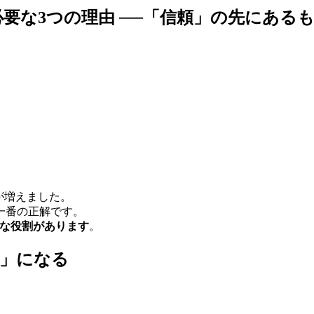
要な3つの理由 ──「信頼」の先にある
が増えました。
一番の正解です。
ちな役割があります
。
者」になる