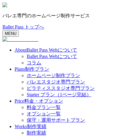
バレエ専門のホームページ制作サービス
Ballet Pass トップへ
MENU
About
Ballet Pass Webについて
Ballet Pass Webについて
コラム
Plans
制作プラン
ホームページ制作プラン
バレエスタジオ専門プラン
ピラティススタジオ専門プラン
Starter プラン（1ページ完結）
Price
料金・オプション
料金プラン一覧
オプション一覧
保守・運用サポートプラン
Works
制作実績
制作実績