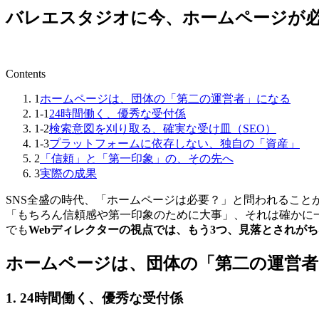
バレエスタジオに今、ホームページが必
Contents
1
ホームページは、団体の「第二の運営者」になる
1-1
24時間働く、優秀な受付係
1-2
検索意図を刈り取る、確実な受け皿（SEO）
1-3
プラットフォームに依存しない、独自の「資産」
2
「信頼」と「第一印象」の、その先へ
3
実際の成果
SNS全盛の時代、「ホームページは必要？」と問われること
「もちろん信頼感や第一印象のために大事」、それは確かに
でも
Webディレクターの視点では、もう3つ、見落とされが
ホームページは、団体の「第二の運営
1. 24時間働く、優秀な受付係