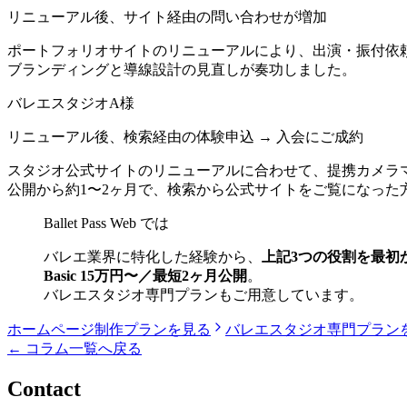
リニューアル後、サイト経由の問い合わせが増加
ポートフォリオサイトのリニューアルにより、出演・振付依
ブランディングと導線設計の見直しが奏功しました
。
バレエスタジオ
A様
リニューアル後、検索経由の体験申込 → 入会にご成約
スタジオ公式サイトのリニューアルに合わせて、提携カメラマ
公開から約1〜2ヶ月で、検索から公式サイトをご覧になった
Ballet Pass Web では
バレエ業界に特化した経験から、
上記3つの役割を最初
Basic 15万円〜／最短2ヶ月公開
。
バレエスタジオ専門プランもご用意しています。
ホームページ制作プランを見る
バレエスタジオ専門プラン
← コラム一覧へ戻る
Contact