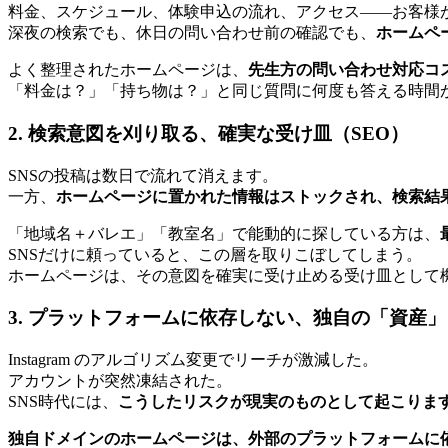
料金、スケジュール、体験申込の流れ、アクセス——お客様
深夜の検索でも、休日の問い合わせ前の確認でも、
ホームペ
よく整理されたホームページは、
先生方の問い合わせ対応コ
「料金は？」「持ち物は？」と同じ質問に何度も答える時間
2. 検索意図を刈り取る、確実な受け皿（SEO）
SNSの投稿は数日で流れて消えます。
一方、
ホームページに置かれた情報はストックされ、検索結
「地域名＋バレエ」「教室名」で能動的に探している方は、
SNSだけに頼っていると、この層を取りこぼしてしまう。
ホームページは、その意図を確実に受け止める受け皿として
3. プラットフォームに依存しない、独自の「資産」
Instagram のアルゴリズム変更でリーチが激減した。
アカウントが突然凍結された。
SNS時代には、
こうしたリスクが現実のものとして起こりま
独自ドメインのホームページは、外部のプラットフォームに