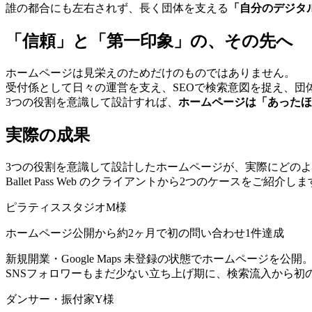
誰の都合にも左右されず、長く団体を支える
「自分のデジタ
「信頼」と「第一印象」の、その先へ
ホームページは見栄えのためだけのものではありません。
受付係として日々の運営を支え、SEOで検索意図を捉え、団
3つの役割を意識して設計すれば、
ホームページは「あったほ
実際の成果
3つの役割を意識して設計したホームページが、実際にどの
Ballet Pass Web のクライアントから2つのケースをご紹介し
ピラティススタジオ
M様
ホームページ公開から約2ヶ月で初の問い合わせ1件達成
新規開業・Google Maps 未登録の状態でホームページを公開
SNSフォロワーもまだ少ない立ち上げ期に、検索流入から初
ダンサー・振付家
Y様