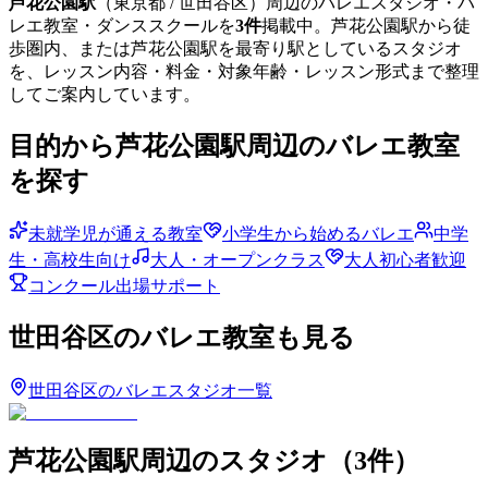
芦花公園
駅
（
東京都
/ 世田谷区
）周辺のバレエスタジオ・バ
レエ教室・ダンススクールを
3
件
掲載中。
芦花公園
駅から徒
歩圏内、または
芦花公園
駅を最寄り駅としているスタジオ
を、レッスン内容・料金・対象年齢・レッスン形式まで整理
してご案内しています。
目的から
芦花公園
駅周辺のバレエ教室
を探す
未就学児が通える教室
小学生から始めるバレエ
中学
生・高校生向け
大人・オープンクラス
大人初心者歓迎
コンクール出場サポート
世田谷区
のバレエ教室も見る
世田谷区
のバレエスタジオ一覧
芦花公園
駅周辺のスタジオ
（
3
件）