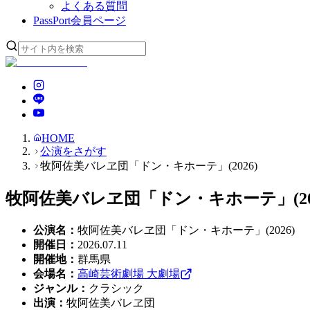
よくある質問
PassPort
会員ページ
HOME
公演をさがす
牧阿佐美バレヱ団「ドン・キホーテ」(2026)
牧阿佐美バレヱ団「ドン・キホーテ」(202
公演名
：
牧阿佐美バレヱ団「ドン・キホーテ」(2026)
開催日
：
2026.07.11
開催地
：
群馬県
会場名
：
高崎芸術劇場 大劇場
ジャンル
：
クラシック
出演
：
牧阿佐美バレヱ団