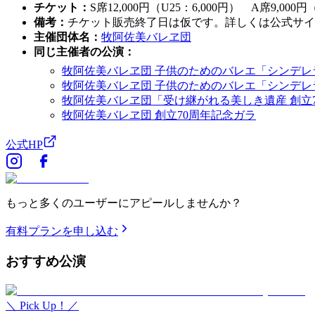
チケット
：
S席12,000円（U25：6,000円） A席9,000円
備考
：
チケット販売終了日は仮です。詳しくは公式サイ
主催団体名
：
牧阿佐美バレヱ団
同じ主催者の公演
：
牧阿佐美バレヱ団 子供のためのバレエ「シンデレ
牧阿佐美バレヱ団 子供のためのバレエ「シンデレ
牧阿佐美バレヱ団「受け継がれる美しき遺産 創立
牧阿佐美バレヱ団 創立70周年記念ガラ
公式HP
もっと多くのユーザーにアピールしませんか？
有料プランを申し込む
おすすめ
公演
＼ Pick Up！／