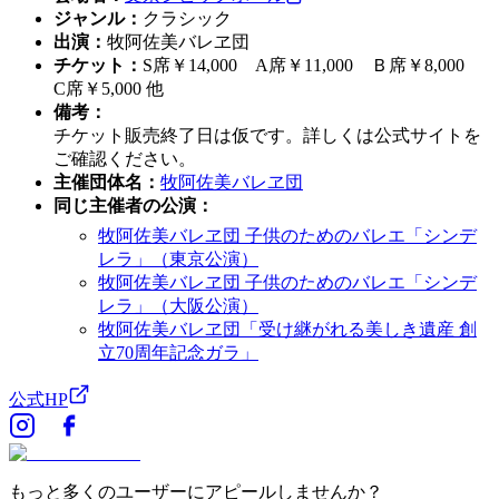
ジャンル
：
クラシック
出演
：
牧阿佐美バレヱ団
チケット
：
S席￥14,000 A席￥11,000 Ｂ席￥8,000
C席￥5,000 他
備考
：
チケット販売終了日は仮です。詳しくは公式サイトを
ご確認ください。
主催団体名
：
牧阿佐美バレヱ団
同じ主催者の公演
：
牧阿佐美バレヱ団 子供のためのバレエ「シンデ
レラ」（東京公演）
牧阿佐美バレヱ団 子供のためのバレエ「シンデ
レラ」（大阪公演）
牧阿佐美バレヱ団「受け継がれる美しき遺産 創
立70周年記念ガラ」
公式HP
もっと多くのユーザーにアピールしませんか？