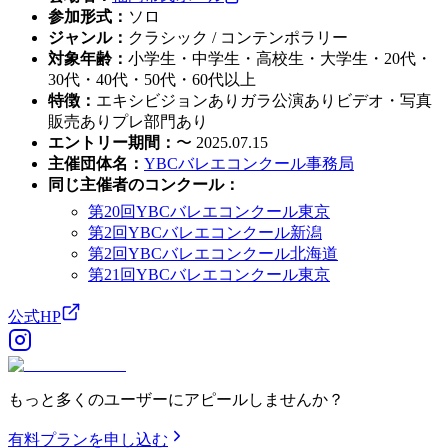
参加形式
：
ソロ
ジャンル
：
クラシック / コンテンポラリー
対象年齢
：
小学生・中学生・高校生・大学生・20代・
30代・40代・50代・60代以上
特徴
：
エキシビジョンあり
ガラ公演あり
ビデオ・写真
販売あり
プレ部門あり
エントリー期間
：
〜 2025.07.15
主催団体名
：
YBCバレエコンクール事務局
同じ主催者のコンクール
：
第20回YBCバレエコンクール東京
第2回YBCバレエコンクール新潟
第2回YBCバレエコンクール北海道
第21回YBCバレエコンクール東京
公式HP
もっと多くのユーザーにアピールしませんか？
有料プランを申し込む