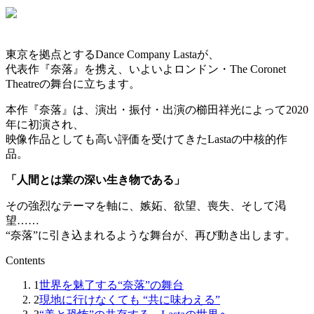
東京を拠点とするDance Company Lastaが、
代表作『奈落』を携え、いよいよロンドン・The Coronet
Theatreの舞台に立ちます。
本作『奈落』は、演出・振付・出演の櫛田祥光によって2020
年に初演され、
映像作品としても高い評価を受けてきたLastaの中核的作
品。
「人間とは業の深い生き物である」
その強烈なテーマを軸に、嫉妬、欲望、喪失、そして渇
望……
“奈落”に引き込まれるような舞台が、再び動き出します。
Contents
1
世界を魅了する“奈落”の舞台
2
現地に行けなくても “共に味わえる”