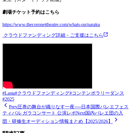
劇場チケット予約はこちら
https://www.thecoronettheatre.com/whats-on/naraku
︎ クラウドファンディング詳細・ご支援はこちら
#
Lasta
#
クラウドファンディング
#
コンテンポラリーダンス
#
2025
Prev
圧巻の舞台が織りなす一夜──日本国際バレエフェス
ティバル ガラコンサート 公演レポ
Next
国内バレエ団の入
団・研修生オーディション情報まとめ【2025/2026】