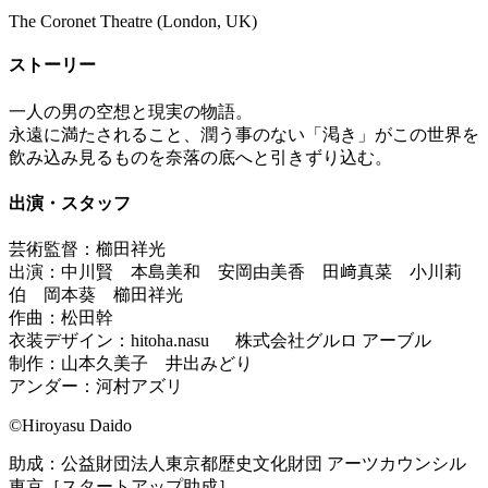
The Coronet Theatre (London, UK)
ストーリー
一人の男の空想と現実の物語。
永遠に満たされること、潤う事のない「渇き」がこの世界を
飲み込み見るものを奈落の底へと引きずり込む。
出演・スタッフ
芸術監督：櫛田祥光
出演：中川賢 本島美和 安岡由美香 田﨑真菜 小川莉
伯 岡本葵 櫛田祥光
作曲：松田幹
衣装デザイン：hitoha.nasu 株式会社グルロ アーブル
制作：山本久美子 井出みどり
アンダー：河村アズリ
©︎Hiroyasu Daido
助成：公益財団法人東京都歴史文化財団 アーツカウンシル
東京［スタートアップ助成］