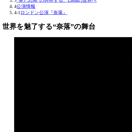
3
“美と恐怖”の共存する、Lastaの世界へ
4
公演情報
4-1
ロンドン公演『奈落』
世界を魅了する“奈落”の舞台