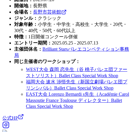
開催地
：
長野県
会場名
：
長野市芸術館
ジャンル
：
クラシック
対象年齢
：
小学生・中学生・高校生・大学生・20代・
30代・40代・50代・60代以上
特徴
：
1日開催
コンクール併催
エントリー期間
：
2025.05.25 - 2025.07.13
主催団体名
：
Brilliant Starsバレエコンペティション事務
局
同じ主催者のワークショップ
：
WEST大会 森岡 恋先生（谷 桃子バレエ団ファー
ストソリスト）Ballet Class Special Work Shop
福岡大会 速水 渉悟先生（新国立劇場バレエ団プ
リンシパル）Ballet Class Special Work Shop
EAST大会 Lorenzo Bernardi s先生（Académie Carol
Massoutie France Toulouse ディレクター）Ballet
Class Special Work Shop
公式HP