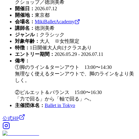
クショップ／徳渕美希
開催日
：
2026.07.12
開催地
：
東京都
会場名
：
MikiBalletAcademy
講師名
：
徳渕美希
ジャンル
：
クラシック
対象年齢
：
大人 ※女性限定
特徴
：
1日開催
大人向けクラスあり
エントリー期間
：
2026.05.29 - 2026.07.11
備考
：
①脚のライン＆ターンアウト 13:00〜14:30
無理なく使えるターンアウトで、脚のラインをより美
しく。
②ピルエット＆バランス 15:00〜16:30
「力で回る」から「軸で回る」へ。
主催団体名
：
Ballet in Tokyo
公式HP