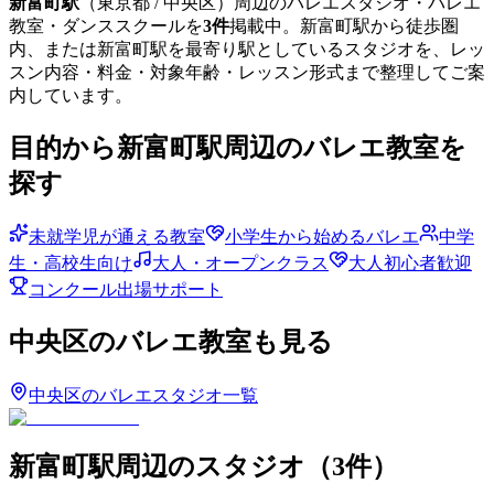
新富町
駅
（
東京都
/ 中央区
）周辺のバレエスタジオ・バレエ
教室・ダンススクールを
3
件
掲載中。
新富町
駅から徒歩圏
内、または
新富町
駅を最寄り駅としているスタジオを、レッ
スン内容・料金・対象年齢・レッスン形式まで整理してご案
内しています。
目的から
新富町
駅周辺のバレエ教室を
探す
未就学児が通える教室
小学生から始めるバレエ
中学
生・高校生向け
大人・オープンクラス
大人初心者歓迎
コンクール出場サポート
中央区
のバレエ教室も見る
中央区
のバレエスタジオ一覧
新富町
駅周辺のスタジオ
（
3
件）