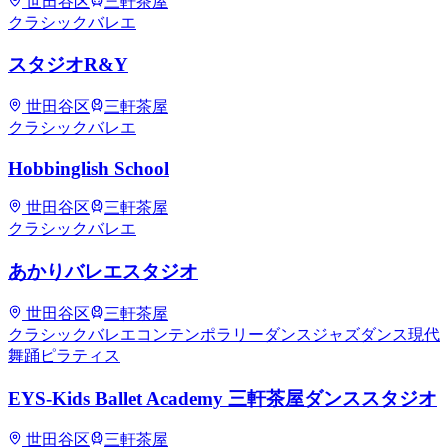
世田谷区
三軒茶屋
クラシックバレエ
スタジオR&Y
世田谷区
三軒茶屋
クラシックバレエ
Hobbinglish School
世田谷区
三軒茶屋
クラシックバレエ
あかりバレエスタジオ
世田谷区
三軒茶屋
クラシックバレエ
コンテンポラリーダンス
ジャズダンス
現代
舞踊
ピラティス
EYS-Kids Ballet Academy 三軒茶屋ダンススタジオ
世田谷区
三軒茶屋