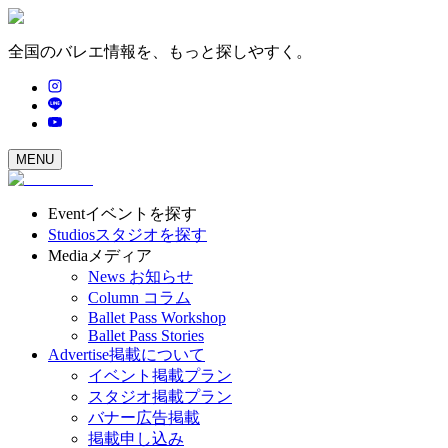
全国のバレエ情報を、もっと探しやすく。
MENU
Event
イベントを探す
Studios
スタジオを探す
Media
メディア
News
お知らせ
Column
コラム
Ballet Pass Workshop
Ballet Pass Stories
Advertise
掲載について
イベント掲載プラン
スタジオ掲載プラン
バナー広告掲載
掲載申し込み