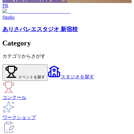
Ballet Pass Passport
View More →
PR
Studio
ありさバレエスタジオ 新宿校
Category
カテゴリからさがす
スタジオ
を探す
イベント
を探す
コンクール
ワークショップ