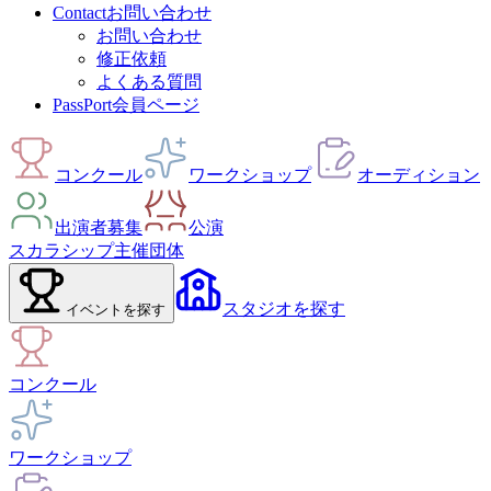
Contact
お問い合わせ
お問い合わせ
修正依頼
よくある質問
PassPort
会員ページ
コンクール
ワークショップ
オーディション
出演者募集
公演
スカラシップ
主催団体
スタジオ
を探す
イベント
を探す
コンクール
ワークショップ