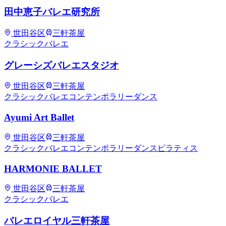
田中恵子バレエ研究所
世田谷区
三軒茶屋
クラシックバレエ
グレーシズバレエスタジオ
世田谷区
三軒茶屋
クラシックバレエ
コンテンポラリーダンス
Ayumi Art Ballet
世田谷区
三軒茶屋
クラシックバレエ
コンテンポラリーダンス
ピラティス
HARMONIE BALLET
世田谷区
三軒茶屋
クラシックバレエ
バレエロイヤル三軒茶屋