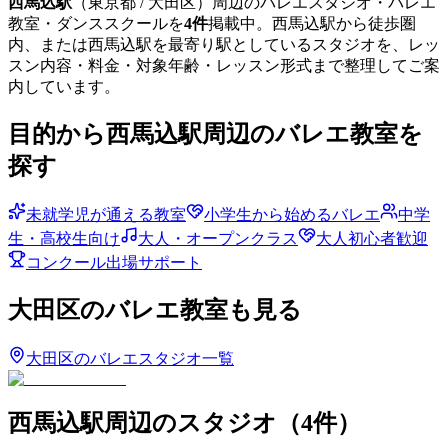
西馬込
駅
（
東京都
/ 大田区
）周辺のバレエスタジオ・バレエ
教室・ダンススクールを
4
件
掲載中。
西馬込
駅から徒歩圏
内、または
西馬込
駅を最寄り駅としているスタジオを、レッ
スン内容・料金・対象年齢・レッスン形式まで整理してご案
内しています。
目的から
西馬込
駅周辺のバレエ教室を
探す
未就学児が通える教室
小学生から始めるバレエ
中学
生・高校生向け
大人・オープンクラス
大人初心者歓迎
コンクール出場サポート
大田区
のバレエ教室も見る
大田区
のバレエスタジオ一覧
西馬込
駅周辺のスタジオ
（
4
件）