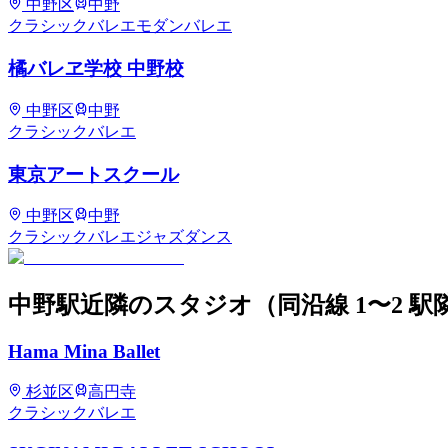
中野区
中野
クラシックバレエ
モダンバレエ
橘バレヱ学校 中野校
中野区
中野
クラシックバレエ
東京アートスクール
中野区
中野
クラシックバレエ
ジャズダンス
中野
駅近隣のスタジオ
（同沿線 1〜2 駅
Hama Mina Ballet
杉並区
高円寺
クラシックバレエ