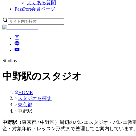
よくある質問
PassPort
会員ページ
Studios
中野駅のスタジオ
HOME
スタジオを探す
東京都
中野駅
中野
駅
（
東京都
/ 中野区
）周辺のバレエスタジオ・バレエ教
金・対象年齢・レッスン形式まで整理してご案内しています