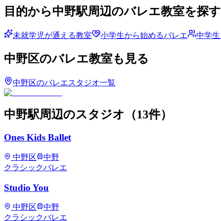
目的から
中野
駅周辺のバレエ教室を探す
未就学児が通える教室
小学生から始めるバレエ
中学生
中野区
のバレエ教室も見る
中野区
のバレエスタジオ一覧
中野
駅周辺のスタジオ
（
13
件）
Ones Kids Ballet
中野区
中野
クラシックバレエ
Studio You
中野区
中野
クラシックバレエ