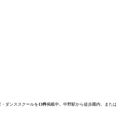
室・ダンススクールを
13
件
掲載中。
中野
駅から徒歩圏内、また
。