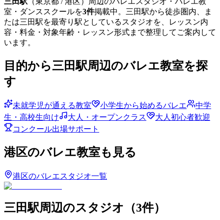
三田
駅
（
東京都
/ 港区
）周辺のバレエスタジオ・バレエ教
室・ダンススクールを
3
件
掲載中。
三田
駅から徒歩圏内、ま
たは
三田
駅を最寄り駅としているスタジオを、レッスン内
容・料金・対象年齢・レッスン形式まで整理してご案内して
います。
目的から
三田
駅周辺のバレエ教室を探
す
未就学児が通える教室
小学生から始めるバレエ
中学
生・高校生向け
大人・オープンクラス
大人初心者歓迎
コンクール出場サポート
港区
のバレエ教室も見る
港区
のバレエスタジオ一覧
三田
駅周辺のスタジオ
（
3
件）