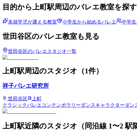
目的から
上町
駅周辺のバレエ教室を探す
未就学児が通える教室
小学生から始めるバレエ
中学生
世田谷区
のバレエ教室も見る
世田谷区
のバレエスタジオ一覧
上町
駅周辺のスタジオ
（
1
件）
祥子バレエ研究所
世田谷区
上町
クラシックバレエ
コンテンポラリーダンス
キャラクターダン
上町
駅近隣のスタジオ
（同沿線 1〜2 駅