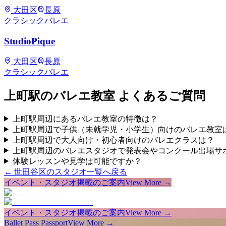
大田区
長原
クラシックバレエ
StudioPique
大田区
長原
クラシックバレエ
上町
駅のバレエ教室 よくあるご質問
上町駅周辺にあるバレエ教室の特徴は？
上町駅周辺で子供（未就学児・小学生）向けのバレエ教室
上町駅周辺で大人向け・初心者向けのバレエクラスは？
上町駅周辺のバレエスタジオで発表会やコンクール出場サ
体験レッスンや見学は可能ですか？
←
世田谷区
のスタジオ一覧へ戻る
イベント・スタジオ掲載のご案内
View More →
イベント・スタジオ掲載のご案内
View More →
Ballet Pass Passport
View More →