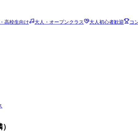
・高校生向け
大人・オープンクラス
大人初心者歓迎
コ
ス
隣）