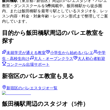
飯田橋
駅
（
東京都
/ 新宿区
）周辺のバレエスタジオ・バレエ
教室・ダンススクールを
5
件
掲載中。
飯田橋
駅から徒歩圏
内、または
飯田橋
駅を最寄り駅としているスタジオを、レッ
スン内容・料金・対象年齢・レッスン形式まで整理してご案
内しています。
目的から
飯田橋
駅周辺のバレエ教室を
探す
未就学児が通える教室
小学生から始めるバレエ
中学
生・高校生向け
大人・オープンクラス
大人初心者歓迎
コンクール出場サポート
新宿区
のバレエ教室も見る
新宿区
のバレエスタジオ一覧
飯田橋
駅周辺のスタジオ
（
5
件）