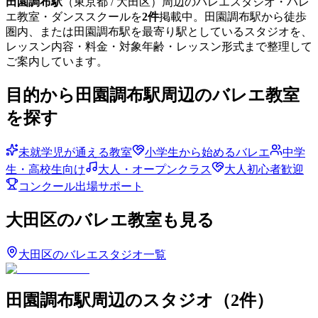
田園調布
駅
（
東京都
/ 大田区
）周辺のバレエスタジオ・バレ
エ教室・ダンススクールを
2
件
掲載中。
田園調布
駅から徒歩
圏内、または
田園調布
駅を最寄り駅としているスタジオを、
レッスン内容・料金・対象年齢・レッスン形式まで整理して
ご案内しています。
目的から
田園調布
駅周辺のバレエ教室
を探す
未就学児が通える教室
小学生から始めるバレエ
中学
生・高校生向け
大人・オープンクラス
大人初心者歓迎
コンクール出場サポート
大田区
のバレエ教室も見る
大田区
のバレエスタジオ一覧
田園調布
駅周辺のスタジオ
（
2
件）