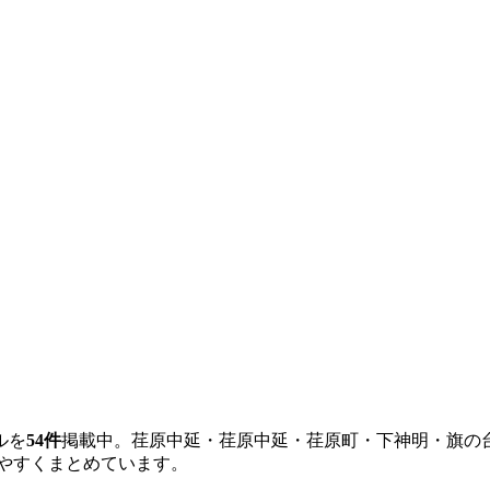
ルを
54
件
掲載中。
荏原中延・荏原中延・荏原町・下神明・旗の
やすくまとめています。