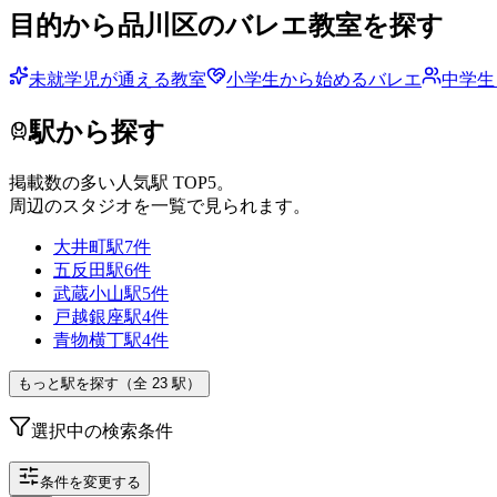
目的から
品川区
のバレエ教室を探す
未就学児が通える教室
小学生から始めるバレエ
中学生
駅から探す
掲載数の多い人気駅 TOP
5
。
周辺のスタジオを一覧で見られます。
大井町
駅
7
件
五反田
駅
6
件
武蔵小山
駅
5
件
戸越銀座
駅
4
件
青物横丁
駅
4
件
もっと駅を探す（全
23
駅）
選択中の検索条件
条件を変更する