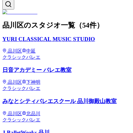
品川区
のスタジオ一覧
（
54
件）
YURI CLASSICAL MUSIC STUDIO
品川区
中延
クラシックバレエ
日音アカデミー バレエ教室
品川区
下神明
クラシックバレエ
みなとシティバレエスクール 品川御殿山教室
品川区
北品川
クラシックバレエ
J BalletWorks 品川