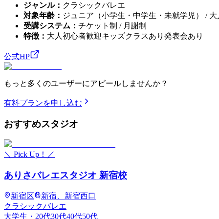
ジャンル
：
クラシックバレエ
対象年齢
：
ジュニア（小学生・中学生・未就学児） / 大人
受講システム
：
チケット制 / 月謝制
特徴
：
大人初心者歓迎
キッズクラスあり
発表会あり
公式HP
もっと多くのユーザーにアピールしませんか？
有料プランを申し込む
おすすめ
スタジオ
＼ Pick Up！／
ありさバレエスタジオ 新宿校
新宿区
新宿、新宿西口
クラシックバレエ
大学生・20代
30代
40代
50代