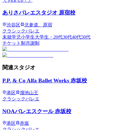
＼ Pick Up！／
ありさバレエスタジオ 原宿校
渋谷区
北参道、原宿
クラシックバレエ
未就学児
小学生
大学生・20代
30代
40代
50代
チケット制
月謝制
関連
スタジオ
P.P. & Co Alfa Ballet Works 赤坂校
港区
溜池山王
クラシックバレエ
NOAバレエスクール 赤坂校
港区
赤坂
クラシックバレエ