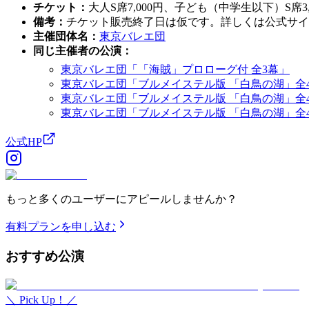
チケット
：
大人S席7,000円、子ども（中学生以下）S席3,
備考
：
チケット販売終了日は仮です。詳しくは公式サイ
主催団体名
：
東京バレエ団
同じ主催者の公演
：
東京バレエ団「「海賊」プロローグ付 全3幕」
東京バレエ団「ブルメイステル版 「白鳥の湖」全
東京バレエ団「ブルメイステル版 「白鳥の湖」全
東京バレエ団「ブルメイステル版 「白鳥の湖」全
公式HP
もっと多くのユーザーにアピールしませんか？
有料プランを申し込む
おすすめ
公演
＼ Pick Up！／