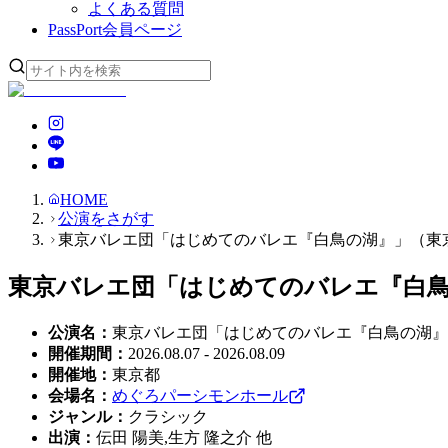
よくある質問
PassPort
会員ページ
HOME
公演をさがす
東京バレエ団「はじめてのバレエ『白鳥の湖』」（東
東京バレエ団「はじめてのバレエ『白鳥
公演名
：
東京バレエ団「はじめてのバレエ『白鳥の湖』
開催期間
：
2026.08.07 - 2026.08.09
開催地
：
東京都
会場名
：
めぐろパーシモンホール
ジャンル
：
クラシック
出演
：
伝田 陽美,生方 隆之介 他