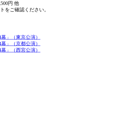
500円 他
トをご確認ください。
4幕」（東京公演）
4幕」（京都公演）
4幕」（西宮公演）