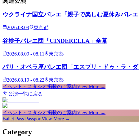
関連
公演
ウクライナ国立バレエ「親子で楽しむ夏休みバレエ
2026.08.09
東京都
谷桃子バレエ団「CINDERELLA」全幕
2026.08.09 - 08.11
東京都
パリ・オペラ座バレエ団「エスプリ・ドゥ・ラ・ダ
2026.08.19 - 08.22
東京都
イベント・スタジオ掲載のご案内
View More →
公演一覧に戻る
イベント・スタジオ掲載のご案内
View More →
Ballet Pass Passport
View More →
Category