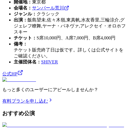
開催地
：
東京都
会場名
：
サンパール荒川
ジャンル
：
クラシック
出演
：
飯島望未,佐々木嶺,東真帆,水友香里,三輪涼介,グ
ジェレフ瞭舞,ヤーナ・パネヴァ,アレクセイ・オロホフ
スキー
チケット
：
S席10,000円、A席7,000円、B席4,000円
備考
：
チケット販売終了日は仮です。詳しくは公式サイトを
ご確認ください。
主催団体名
：
SHIVER
公式HP
もっと多くのユーザーにアピールしませんか？
有料プランを申し込む
おすすめ
公演