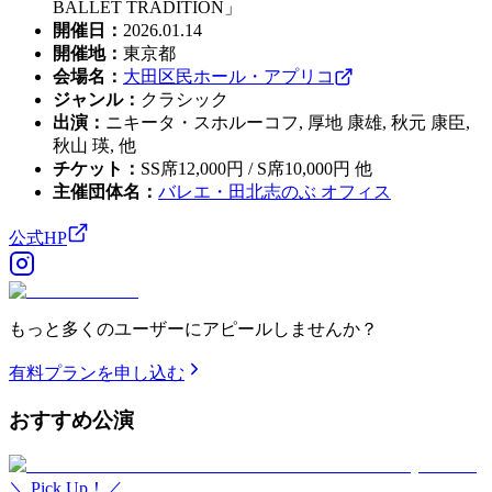
BALLET TRADITION」
開催日
：
2026.01.14
開催地
：
東京都
会場名
：
大田区民ホール・アプリコ
ジャンル
：
クラシック
出演
：
ニキータ・スホルーコフ, 厚地 康雄, 秋元 康臣,
秋山 瑛, 他
チケット
：
SS席12,000円 / S席10,000円 他
主催団体名
：
バレエ・田北志のぶ オフィス
公式HP
もっと多くのユーザーにアピールしませんか？
有料プランを申し込む
おすすめ
公演
＼ Pick Up！／