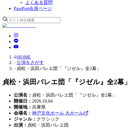
よくある質問
PassPort
会員ページ
HOME
公演をさがす
貞松・浜田バレエ団「『ジゼル』全2幕」
貞松・浜田バレエ団「『ジゼル』全2幕
公演名
：
貞松・浜田バレエ団「『ジゼル』全2幕」
開催日
：
2026.10.04
開催地
：
兵庫県
会場名
：
神戸文化ホール 大ホール
ジャンル
：
クラシック
出演
：
貞松・浜田バレエ団