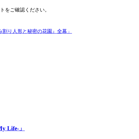
トをご確認ください。
み割り人形と秘密の花園』全幕」
My Life-」