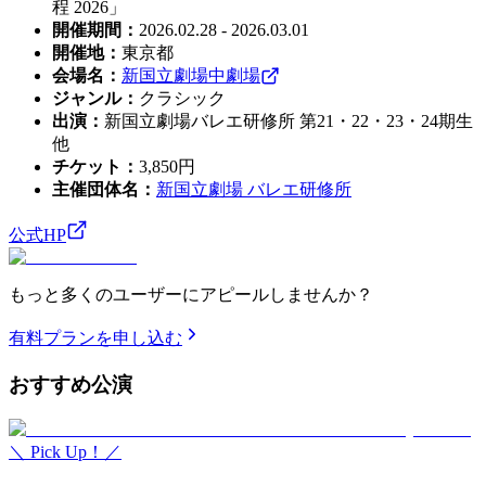
程 2026」
開催期間
：
2026.02.28 - 2026.03.01
開催地
：
東京都
会場名
：
新国立劇場中劇場
ジャンル
：
クラシック
出演
：
新国立劇場バレエ研修所 第21・22・23・24期生
他
チケット
：
3,850円
主催団体名
：
新国立劇場 バレエ研修所
公式HP
もっと多くのユーザーにアピールしませんか？
有料プランを申し込む
おすすめ
公演
＼ Pick Up！／