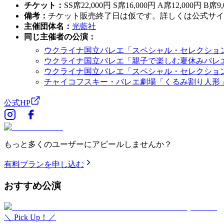
チケット
：
SS席22,000円 S席16,000円 A席12,000円 B席9
備考
：
チケット販売終了日は仮です。詳しくは公式サイ
主催団体名
：
光藍社
同じ主催者の公演
：
ウクライナ国立バレエ「スペシャル・セレクション2
ウクライナ国立バレエ「親子で楽しむ夏休みバレ
ウクライナ国立バレエ「スペシャル・セレクション
チャイコフスキー・バレエ劇場「くるみ割り人形
公式HP
もっと多くのユーザーにアピールしませんか？
有料プランを申し込む
おすすめ
公演
＼ Pick Up！／