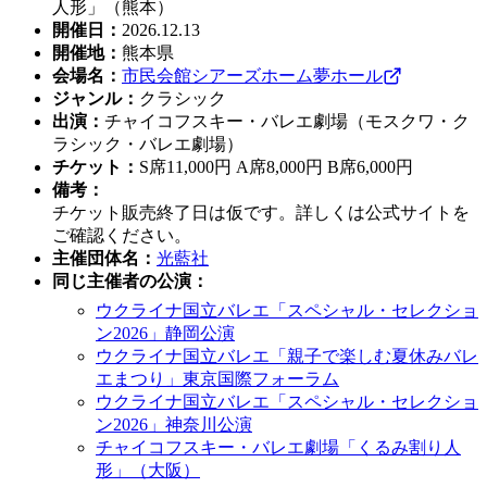
人形」（熊本）
開催日
：
2026.12.13
開催地
：
熊本県
会場名
：
市民会館シアーズホーム夢ホール
ジャンル
：
クラシック
出演
：
チャイコフスキー・バレエ劇場（モスクワ・ク
ラシック・バレエ劇場）
チケット
：
S席11,000円 A席8,000円 B席6,000円
備考
：
チケット販売終了日は仮です。詳しくは公式サイトを
ご確認ください。
主催団体名
：
光藍社
同じ主催者の公演
：
ウクライナ国立バレエ「スペシャル・セレクショ
ン2026」静岡公演
ウクライナ国立バレエ「親子で楽しむ夏休みバレ
エまつり」東京国際フォーラム
ウクライナ国立バレエ「スペシャル・セレクショ
ン2026」神奈川公演
チャイコフスキー・バレエ劇場「くるみ割り人
形」（大阪）