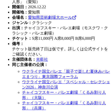
人形」（愛知）
開催日
：
2026.12.22
開催地
：
愛知県
会場名
：
愛知県芸術劇場大ホール
ジャンル
：
クラシック
出演
：
チャイコフスキー・バレエ劇場（モスクワ・ク
ラシック・バレエ劇場）
チケット
：
S席11,000円 A席8,000円 B席6,000円
備考
：
チケット販売終了日は仮です。詳しくは公式サイトを
ご確認ください。
主催団体名
：
光藍社
同じ主催者の公演
：
ウクライナ国立バレエ「親子で楽しむ夏休みバレ
エまつり」東京国際フォーラム
ウクライナ国立バレエ「スペシャル・セレクショ
ン2026」神奈川公演
チャイコフスキー・バレエ劇場「くるみ割り人
形」（大阪）
チャイコフスキー・バレエ劇場「くるみ割り人
形」（兵庫）