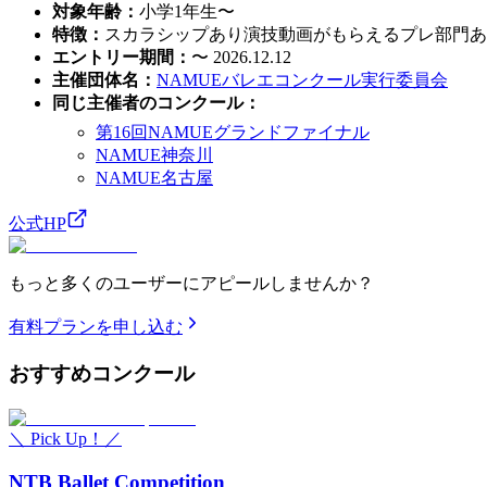
対象年齢
：
小学1年生〜
特徴
：
スカラシップあり
演技動画がもらえる
プレ部門あ
エントリー期間
：
〜 2026.12.12
主催団体名
：
NAMUEバレエコンクール実行委員会
同じ主催者のコンクール
：
第16回NAMUEグランドファイナル
NAMUE神奈川
NAMUE名古屋
公式HP
もっと多くのユーザーにアピールしませんか？
有料プランを申し込む
おすすめ
コンクール
＼ Pick Up！／
NTB Ballet Competition