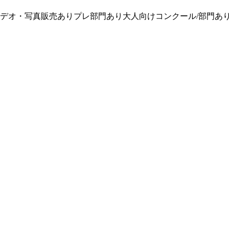
デオ・写真販売あり
プレ部門あり
大人向けコンクール/部門あ