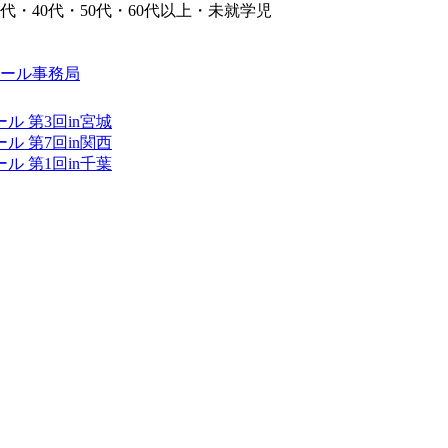
代・40代・50代・60代以上・未就学児
ール事務局
 第3回in宮城
 第7回in関西
 第1回in千葉