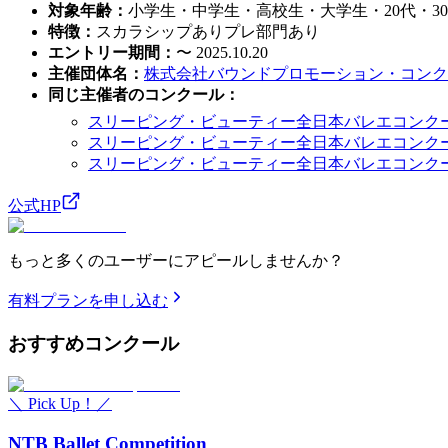
対象年齢
：
小学生・中学生・高校生・大学生・20代・30
特徴
：
スカラシップあり
プレ部門あり
エントリー期間
：
〜 2025.10.20
主催団体名
：
株式会社バウンドプロモーション・コンク
同じ主催者のコンクール
：
スリーピング・ビューティー全日本バレエコンクール
スリーピング・ビューティー全日本バレエコンクール
スリーピング・ビューティー全日本バレエコンクール
公式HP
もっと多くのユーザーにアピールしませんか？
有料プランを申し込む
おすすめ
コンクール
＼ Pick Up！／
NTB Ballet Competition