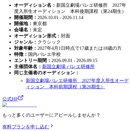
オーディション名
：
新国立劇場バレエ研修所 2027年
度入所生オーディション 本科後期課程（第24期生）
開催期間
：
2026.10.01 - 2026.11.14
開催地
：
東京都
会場名
：
未定
オーディション形式
：
対面
ジャンル
：
クラシック
対象年齢
：
2027年4月1日時点で17歳または18歳の方
特徴
：
国内バレエ学校
エントリー期間
：
2026.09.01 - 2026.09.15
主催団体名
：
新国立劇場 バレエ研修所
同じ主催者のオーディション
：
新国立劇場バレエ研修所 2027年度入所生オーデ
ィション 本科前期課程（第26期生）
公式HP
もっと多くのユーザーにアピールしませんか？
有料プランを申し込む