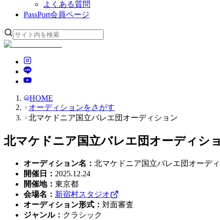
よくある質問
PassPort
会員ページ
HOME
オーディションをさがす
北マケドニア国立バレエ団オーディション
北マケドニア国立バレエ団オーディシ
オーディション名
：
北マケドニア国立バレエ団オーディ
開催日
：
2025.12.24
開催地
：
東京都
会場名
：
新宿村スタジオ
オーディション形式
：
対面審査
ジャンル
：
クラシック