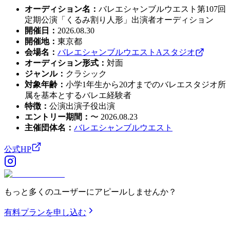
オーディション名
：
バレエシャンブルウエスト第107回
定期公演「くるみ割り人形」出演者オーディション
開催日
：
2026.08.30
開催地
：
東京都
会場名
：
バレエシャンブルウエストAスタジオ
オーディション形式
：
対面
ジャンル
：
クラシック
対象年齢
：
小学1年生から20才までのバレエスタジオ所
属を基本とするバレエ経験者
特徴
：
公演出演
子役出演
エントリー期間
：
〜 2026.08.23
主催団体名
：
バレエシャンブルウエスト
公式HP
もっと多くのユーザーにアピールしませんか？
有料プランを申し込む